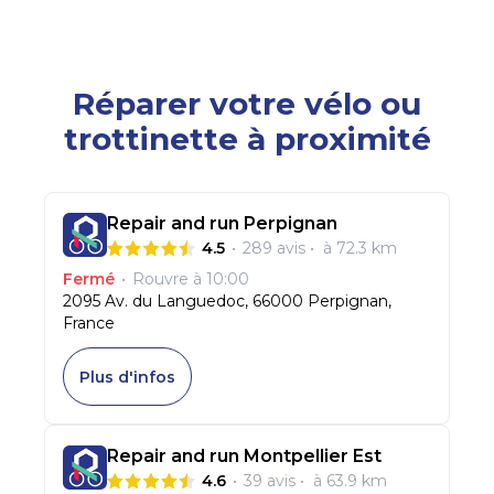
Réparer votre vélo ou
trottinette à proximité
Repair and run Perpignan
4.5
•
289
avis
•
à 72.3 km
Fermé
•
Rouvre
à 10:00
2095 Av. du Languedoc, 66000 Perpignan,
France
Plus d'infos
Repair and run Montpellier Est
4.6
•
39
avis
•
à 63.9 km