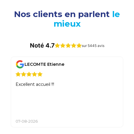
Nos clients en parlent
le
mieux
Noté 4.7
sur 5445 avis
LECOMTE Etienne
Excellent accueil !!!
Sup
vo
07-08-2026
07