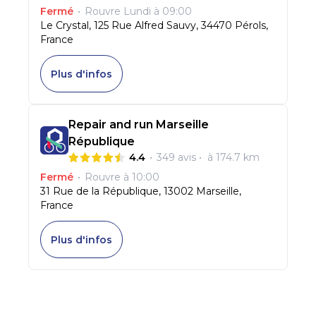
Fermé
•
Rouvre
Lundi à 09:00
Le Crystal, 125 Rue Alfred Sauvy, 34470 Pérols,
France
Plus d'infos
Repair and run Marseille
République
4.4
•
349
avis
•
à 174.7 km
Fermé
•
Rouvre
à 10:00
31 Rue de la République, 13002 Marseille,
France
Plus d'infos