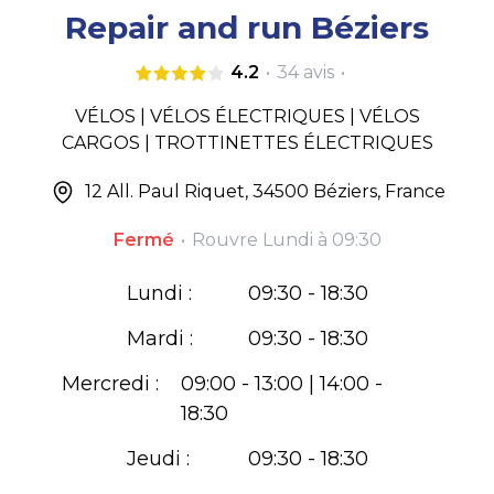
Nous trouver
Nous trouver
Repair and run Béziers
Codes erreur vélo électrique
Codes erreur vélo électrique
Partenaires
Partenaires
4.2
•
34
avis
•
Codes erreur trottinette électrique
Codes erreur trottinette électrique
Devenir franchisé
Devenir franchisé
VÉLOS | VÉLOS ÉLECTRIQUES | VÉLOS
Batterie vélo électrique
Batterie vélo électrique
Services aux entreprises
Services aux entreprises
CARGOS | TROTTINETTES ÉLECTRIQUES
Batterie trottinette électrique
Batterie trottinette électrique
12 All. Paul Riquet, 34500 Béziers, France
Recrutement & formation
Recrutement & formation
Guide d'achat : vélos et trottinettes
Guide d'achat : vélos et trottinettes
Fermé
•
Rouvre
Lundi à 09:30
Tous nos articles
Tous nos articles
Lundi :
09:30 - 18:30
Mardi :
09:30 - 18:30
Mercredi :
09:00 - 13:00 | 14:00 -
18:30
Jeudi :
09:30 - 18:30