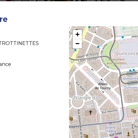
re
+
−
| TROTTINETTES
rance