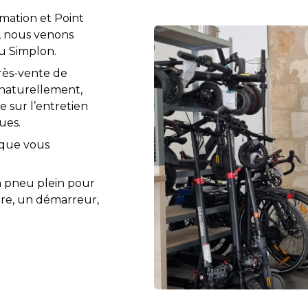
mation et Point
e, nous venons
u Simplon.
près-vente de
 naturellement,
e sur l’entretien
ues.
 que vous
n pneu plein pour
ière, un démarreur,