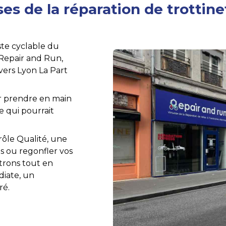
es de la réparation de trottin
iste cyclable du
 Repair and Run,
 vers Lyon La Part
ur prendre en main
e qui pourrait
rôle Qualité, une
ns ou regonfler vos
trons tout en
iate, un
ré.