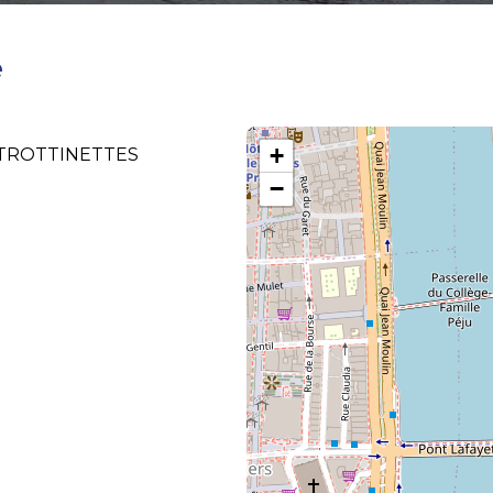
e
+
| TROTTINETTES
−